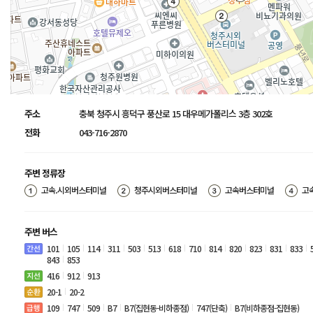
주소
충북 청주시 흥덕구 풍산로 15 대우메가폴리스 3층 302호
전화
043-716-2870
주변 정류장
고속.시외버스터미널
청주시외버스터미널
고속버스터미널
고
주변 버스
101
105
114
311
503
513
618
710
814
820
823
831
833
843
853
416
912
913
20-1
20-2
109
747
509
B7
B7(집현동-비하종점)
747(단축)
B7(비하종점-집현동)