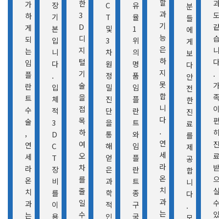
할
한
가
장
C
유
분
과
3
하
기
T
율
들
기
D
게
본
및
1
에
능
디
되
입
3
위
게
은
지
는
니
차
의
보
하
털
임
다
원
명
다
지
기
.
플
.
정
품
안
못
술
란
입
밀
임
전
합
을
트
체
진
플
한
니
접
수
적
단
란
진
다
목
술
3
을
트
료
.
하
,
D
통
와
를
연
여
연
C
해
임
제
세
오
세
T
얻
플
공
라
차
라
장
은
란
합
온
를
온
비
과
트
니
치
줄
치
를
학
종
다
과
일
과
이
적
구
.
는
수
는
용
인
국
모