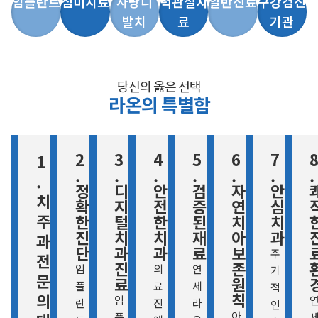
임플란트
심미치료
사랑니
턱관절치
일반진료
구강검진
발치
료
기관
당신의 옳은 선택
라온의 특별함
2
3
4
5
6
7
8
1
.
.
.
.
.
.
.
.
정
디
안
검
자
안
치
확
지
전
증
연
심
주
한
털
한
된
치
치
진
치
치
재
아
과
과
단
과
과
료
보
주
전
진
존
임
의
연
기
문
료
원
플
료
세
적
칙
의
임
란
진
라
인
아
플