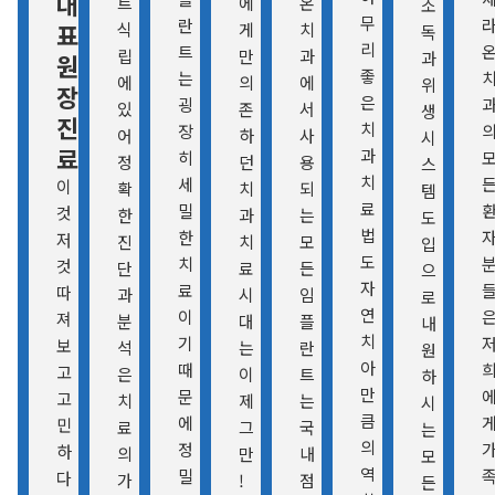
대
트
에
온
소
무
란
표
식
게
치
독
리
트
립
만
과
과
원
좋
는
에
의
에
위
장
은
굉
있
존
서
생
진
치
장
어
하
사
시
료
과
히
정
던
용
스
치
세
이
확
치
되
템
료
밀
것
한
과
는
도
법
한
저
진
치
모
입
도
치
것
단
료
든
으
자
료
따
과
시
임
로
연
이
져
분
대
플
내
치
기
보
석
는
란
원
아
때
고
은
이
트
하
만
문
고
치
제
는
시
큼
에
민
료
그
국
는
의
정
하
의
만
내
모
역
밀
다
가
!
점
든