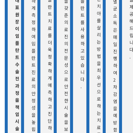
대
하
을
플
멸
치
란
표
게
갖
란
균
아
트
원
측
춘
트
소
를
치
장
정
의
를
독
살
료
이
하
료
사
은
리
를
임
여
진
용
매
는
더
플
임
의
하
일
방
욱
란
플
전
고
진
법
정
.
트
란
문
있
행
을
확
수
트
성
습
하
최
하
술
진
으
니
여
우
게
전
료
로
다
2
선
예
과
의
안
.
차
으
측
정
안
전
감
로
하
을
정
한
염
하
고
책
성
시
을
는
진
임
을
술
예
치
단
시
높
을
방
료
하
술
힙
보
합