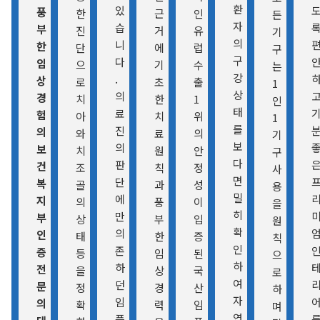
환
있
풍
한
근
인
든
자
습
부
진
거
유
기
의
니
한
단
에
럽
구
구
다
임
으
기
수
는
강
.
상
로
초
출
1
상
의
경
치
한
1
인
태
료
험
아
치
위
1
를
진
의
와
료
의
기
보
의
보
치
원
안
구
다
판
건
조
칙
정
사
면
단
복
골
과
성
용
밀
에
지
의
풍
이
을
히
만
부
상
부
입
원
확
의
인
태
한
증
칙
인
존
증
등
임
된
으
하
하
전
을
상
국
로
여
던
문
정
경
산
하
자
임
의
확
력
임
며
연
플