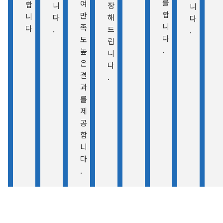
를
여
합
니
장
니
합
만
니
다
해
다
니
족
다
.
드
.
다
도
립
.
높
니
은
다
결
.
과
를
제
공
합
니
다
.