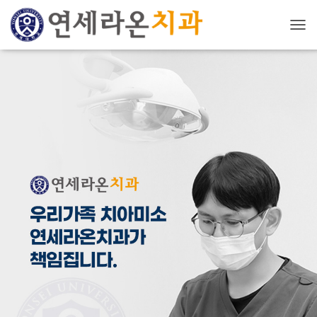
내
비
게
이
션
토
글