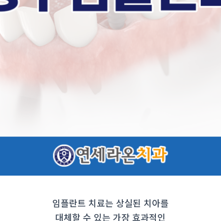
.
임플란트 치료는 상실된 치아를
대체할 수 있는 가장 효과적인