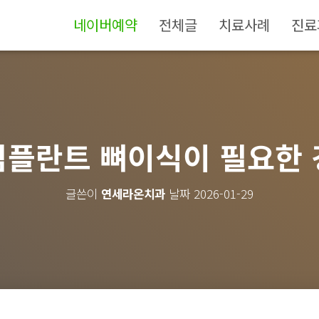
네이버예약
전체글
치료사례
진료
플란트 뼈이식이 필요한
글쓴이
연세라온치과
날짜
2026-01-29