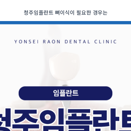
청주임플란트 뼈이식이 필요한 경우는