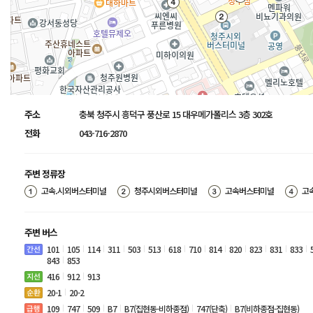
주소
충북 청주시 흥덕구 풍산로 15 대우메가폴리스 3층 302호
전화
043-716-2870
주변 정류장
고속.시외버스터미널
청주시외버스터미널
고속버스터미널
고
주변 버스
101
105
114
311
503
513
618
710
814
820
823
831
833
843
853
416
912
913
20-1
20-2
109
747
509
B7
B7(집현동-비하종점)
747(단축)
B7(비하종점-집현동)